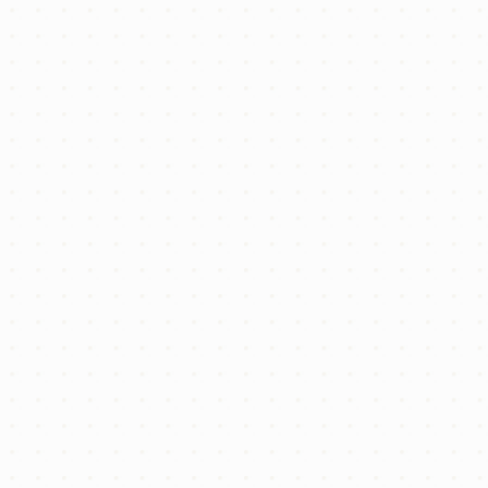
審査を受けておくことをおすすめします。
🤝 ローン手続きもサポートします
(有)ユーハイムでは、
住宅ローンの事前審査から金融機関
のご紹介まで
幅広くサポートしております。
・ネット銀行や地元金融機関の比較
・書類作成のアドバイス
・土地＋建物＋諸費用を含めた資金計画のご相談
水戸市・茨城町などで不動産購入をご検討の方は、ぜひ一
度ご相談ください。
オンライン相談（Zoom／LINE等）にも対応
しています。
📩 お問い合わせはこちら →
info@yu-haim.jp