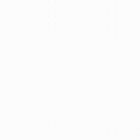
住宅ローン審査がまだの方でも申し込みは可能ですが、
「ローン承認が得られない場合は白紙解除とする」といっ
た文言を入れることで、リスクを軽減できます。
🔁 購入の進め方は3パターンあります
一般的な流れは以下の3通りです：
申し込み → ローン審査 → 契約
ローン審査 → 申し込み → 契約
申し込み → 契約 → ローン審査
理想的なのは、
ローン審査が承認されたうえで契約に進む
パターン
。
ライフプランや返済計画を安心して立てるためにも、事前