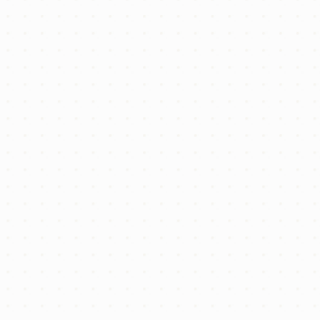
不動産購入の現場では、同じ時期に同じ物件へ複数のお問
い合わせが重なることも珍しくありません。
たとえご夫婦で検討を進めていたとしても、
申し込みのタ
イミング
次第で、他の方に決まってしまうことも。
📝 買付証明書の内容とローン未承認時の対応
買付証明書のフォーマットは不動産会社によって異なりま
すが、
・希望購入価格
・引渡し時期
・条件（ローン特約など）
などが記載されます。