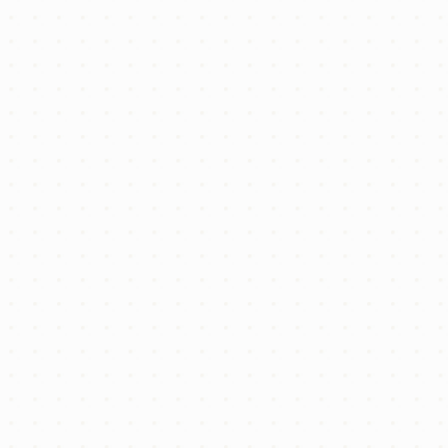
「土地は見つけたけど、進め方が不安」
というお声をよくいただきます。
物件の選定、建設会社の選択、住宅ローンの手続き、外構
工事など――
マイホームづくりには多くの工程があり、すべてを一人で
判断するのは簡単ではありません。
📄 不動産購入のスタートは「買付証明書」から
気に入った物件が見つかったら、「買付証明書（購入申込
書）」という書面を提出します。
これは「この物件を購入したい」という正式な意思表示で
あり、購入手続きの第一歩となります。